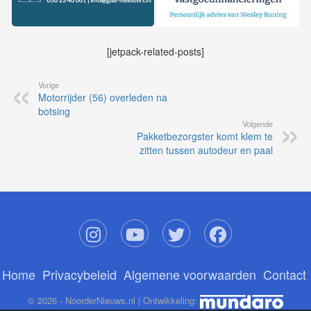
[jetpack-related-posts]
Vorige
Motorrijder (56) overleden na
botsing
Volgende
Pakketbezorgster komt klem te
zitten tussen autodeur en paal
Home
Privacybeleid
Algemene voorwaarden
Contact
© 2026 - NoorderNieuws.nl | Ontwikkeling: