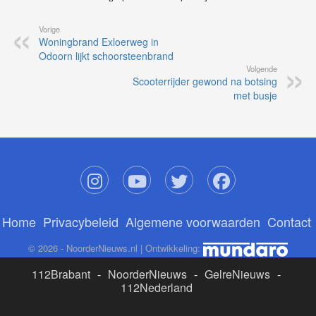
Vorige
Woningbrand Exloerweg in
Odoorn lijkt schoorsteenbrand
Volgende
Scooterrijder gewond na botsing
met busje
Home
Privacybeleid
Algemene voorwaarden
Contact
© 2026 - NoorderNieuws.nl | Ontwikkeling:
112Brabant
-
NoorderNieuws
-
GelreNieuws
-
112Nederland