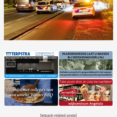
[jetpack-related-posts]