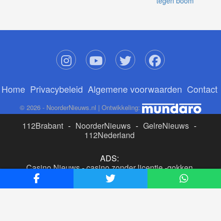
tegen boom
Home
Privacybeleid
Algemene voorwaarden
Contact
© 2026 - NoorderNieuws.nl | Ontwikkeling:
112Brabant
-
NoorderNieuws
-
GelreNieuws
-
112Nederland
ADS:
Casino Nieuws
-
casino zonder licentie
-
gokken
buitenlandse site
-
beste online casino nederland