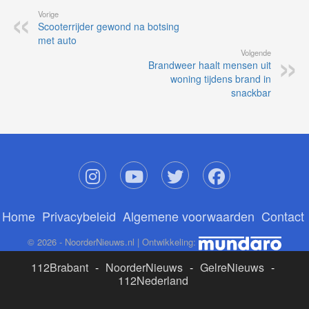
Vorige
Scooterrijder gewond na botsing
met auto
Volgende
Brandweer haalt mensen uit
woning tijdens brand in
snackbar
Home
Privacybeleid
Algemene voorwaarden
Contact
© 2026 - NoorderNieuws.nl | Ontwikkeling:
112Brabant
-
NoorderNieuws
-
GelreNieuws
-
112Nederland