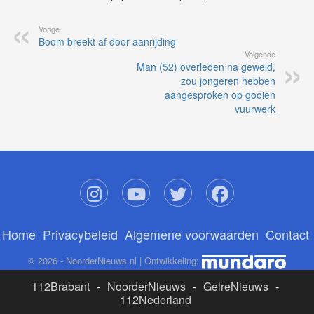
Vorige
Boom breekt af door aanrijding
Volgende
Man (52) overleden na geweld,
zou jongeren hebben
aangesproken op gooien
vuurwerk
Home
Privacybeleid
Algemene voorwaarden
Contact
© 2026 - NoorderNieuws.nl | Ontwikkeling:
112Brabant
-
NoorderNieuws
-
GelreNieuws
-
112Nederland