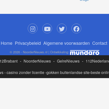
Home
Privacybeleid
Algemene voorwaarden
Contact
© 2026 - NoorderNieuws.nl | Ontwikkeling:
12Brabant
-
NoorderNieuws
-
GelreNieuws
-
112Nederlan
ws
-
casino zonder licentie
-
gokken buitenlandse site
-
beste onli