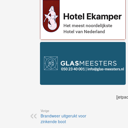
[jetpa
Vorige
Brandweer uitgerukt voor
zinkende boot