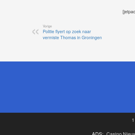
[jetpa
Vorige
Politie flyert op zoek naar
vermiste Thomas in Groningen
1
ADS:
Casino Nieu