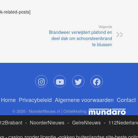
ck-related-posts]
Volgende
Brandweer verwijdert plafond en
deel dak om schoorsteenbrand
te blussen
Home
Privacybeleid
Algemene voorwaarden
Contact
© 2026 - NoorderNieuws.nl | Ontwikkeling:
12Brabant
-
NoorderNieuws
-
GelreNieuws
-
112Nederlan
ws
-
casino zonder licentie
-
gokken buitenlandse site
-
beste onli