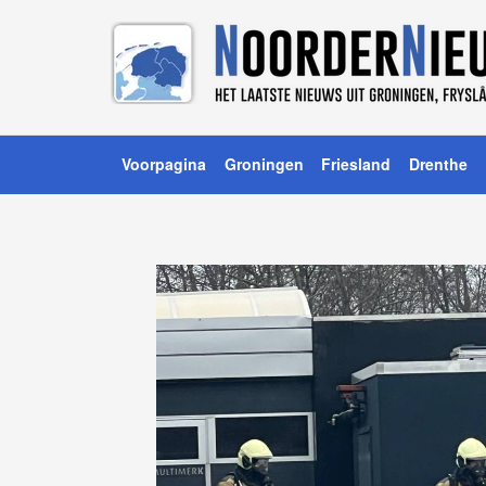
Voorpagina
Groningen
Friesland
Drenthe