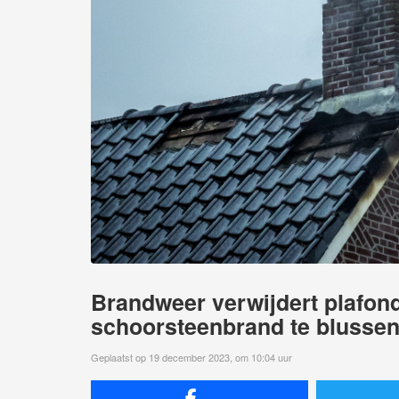
Brandweer verwijdert plafon
schoorsteenbrand te blusse
Geplaatst op 19 december 2023, om 10:04 uur