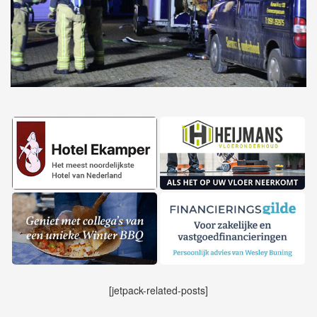
[jetpack-related-posts]