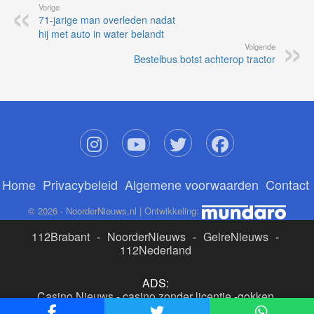
Vorige
71-jarige man overleden nadat
hij met auto in water belandt
Volgende
Bestelbus botst achterop tractor
Home
Privacybeleid
Algemene voorwaarden
Contact
© 2026 - NoorderNieuws.nl | Ontwikkeling:
112Brabant
-
NoorderNieuws
-
GelreNieuws
-
112Nederland
ADS:
Casino Nieuws
-
casino zonder licentie
-
gokken
buitenlandse site
-
beste online casino nederland