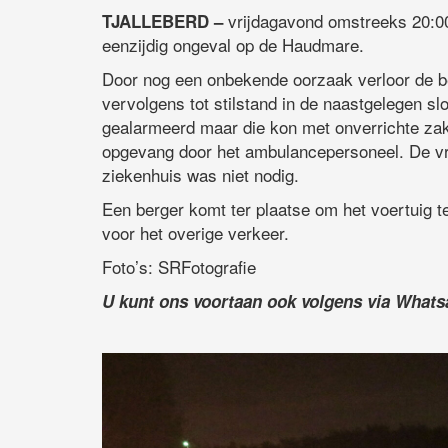
vrijdagavond omstreeks 20:00
TJALLEBERD –
eenzijdig ongeval op de Haudmare.
Door nog een onbekende oorzaak verloor de b
vervolgens tot stilstand in de naastgelegen s
gealarmeerd maar die kon met onverrichte zak
opgevang door het ambulancepersoneel. De vr
ziekenhuis was niet nodig.
Een berger komt ter plaatse om het voertuig t
voor het overige verkeer.
Foto’s: SRFotografie
U kunt ons voortaan ook volgens via What