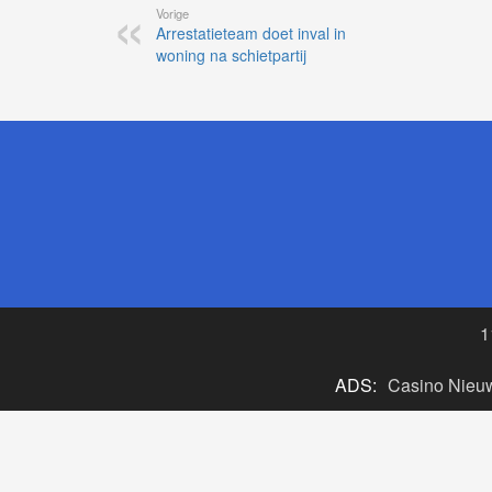
Vorige
Arrestatieteam doet inval in
woning na schietpartij
1
ADS:
Casino Nieu