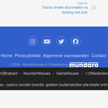
Volgende
Tractor breekt doormidden na
botsing met auto
Home
Privacybeleid
Algemene voorwaarden
Contact
© 2026 - NoorderNieuws.nl | Ontwikkeling:
12Brabant
-
NoorderNieuws
-
GelreNieuws
-
112Nederlan
ws
-
casino zonder licentie
-
gokken buitenlandse site
-
beste onli