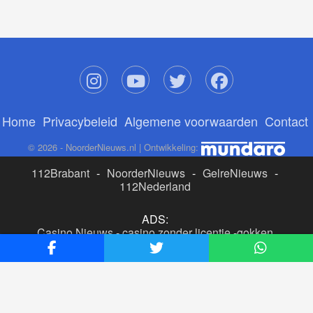
Home
Privacybeleid
Algemene voorwaarden
Contact
© 2026 - NoorderNieuws.nl | Ontwikkeling:
112Brabant
-
NoorderNieuws
-
GelreNieuws
-
112Nederland
ADS:
Casino Nieuws
-
casino zonder licentie
-
gokken
buitenlandse site
-
beste online casino nederland