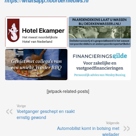
https://whatsapp.noordernieuws.nl
[jetpack-related-posts]
Vorige
Voetganger geschept en raakt
ernstig gewond
Volgende
Automobilist komt in botsing met
wiellader