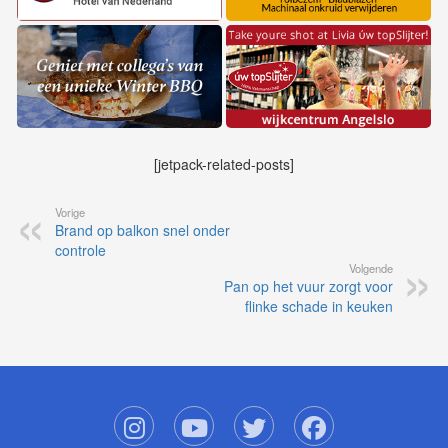
[jetpack-related-posts]
Vorige
Brand op balkon snel onder
controle
Volgende
Pan op het vuur zorgt voor
flinke schade in keuken