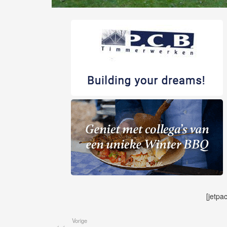
[jetpa
Vorige