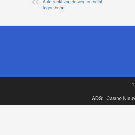
Auto raakt van de weg en botst
tegen boom
1
ADS:
Casino Nieu