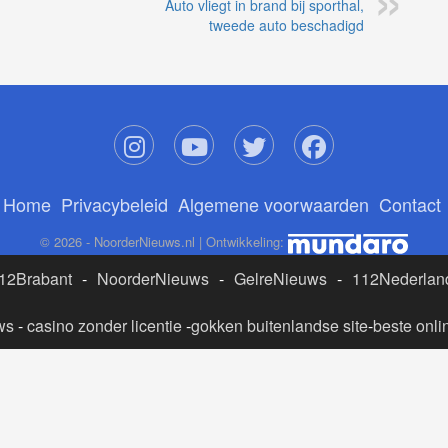
Auto vliegt in brand bij sporthal,
tweede auto beschadigd
Home
Privacybeleid
Algemene voorwaarden
Contact
© 2026 - NoorderNieuws.nl | Ontwikkeling:
12Brabant
-
NoorderNieuws
-
GelreNieuws
-
112Nederlan
ws
-
casino zonder licentie
-
gokken buitenlandse site
-
beste onli