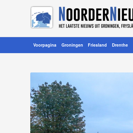
Voorpagina
Groningen
Friesland
Drenthe