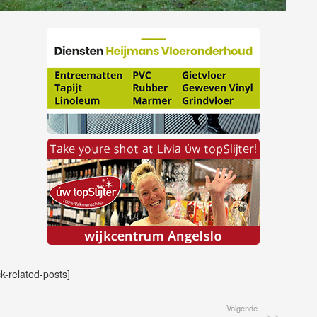
ck-related-posts]
Volgende