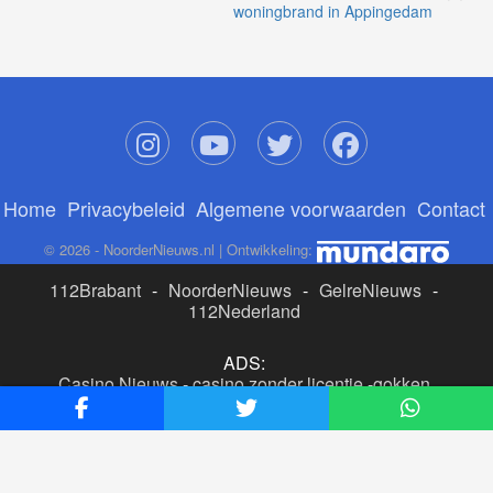
woningbrand in Appingedam
Home
Privacybeleid
Algemene voorwaarden
Contact
© 2026 - NoorderNieuws.nl | Ontwikkeling:
112Brabant
-
NoorderNieuws
-
GelreNieuws
-
112Nederland
ADS:
Casino Nieuws
-
casino zonder licentie
-
gokken
buitenlandse site
-
beste online casino nederland