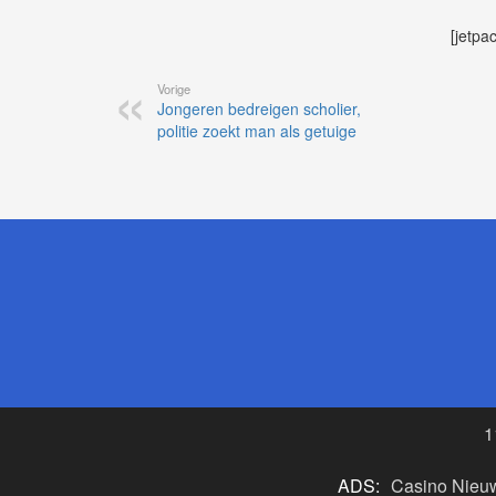
[jetpa
Vorige
Jongeren bedreigen scholier,
politie zoekt man als getuige
1
ADS:
Casino Nieu