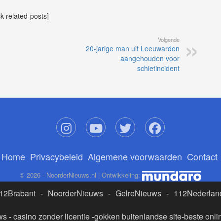
ck-related-posts]
Volgende
20-jarige man uit Leeuwarden
aangehouden voor
schietincident
Home
Privacybeleid
Algemene voorwaarden
Contact
© 2026 - NoorderNieuws.nl | Ontwikkeling:
12Brabant
-
NoorderNieuws
-
GelreNieuws
-
112Nederlan
ws
-
casino zonder licentie
-
gokken buitenlandse site
-
beste onli