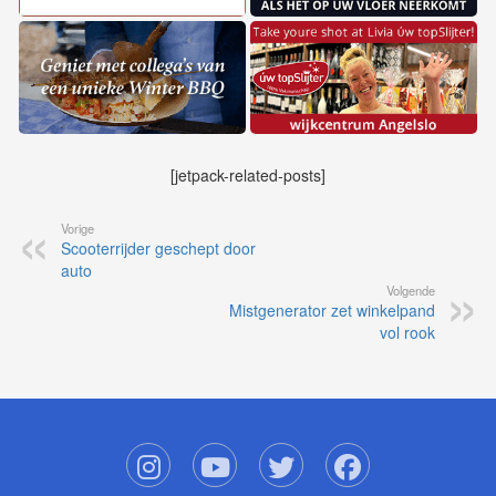
[jetpack-related-posts]
Vorige
Scooterrijder geschept door
auto
Volgende
Mistgenerator zet winkelpand
vol rook