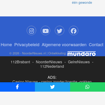
één gewonde
Home
Privacybeleid
Algemene voorwaarden
Contact
© 2026 - NoorderNieuws.nl | Ontwikkeling:
112Brabant
-
NoorderNieuws
-
GelreNieuws
-
112Nederland
ADS:
Casino Nieuws
-
casino zonder licentie
-
gokken
buitenlandse site
-
beste online casino nederland