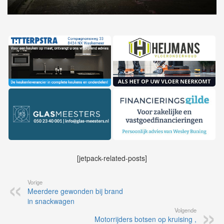
[jetpack-related-posts]
Vorige
Meerdere gewonden bij brand
in snackwagen
Volgende
Motorrijders botsen op kruising ,