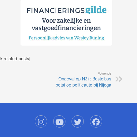
ck-related-posts]
Volgende
Ongeval op N31: Bestelbus
botst op politieauto bij Nijega