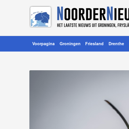
Voorpagina
Groningen
Friesland
Drenthe