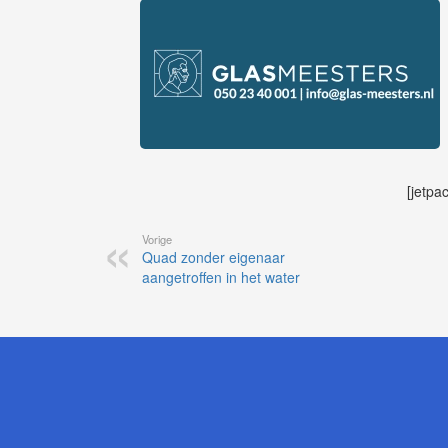
[jetpa
Vorige
Quad zonder eigenaar
aangetroffen in het water