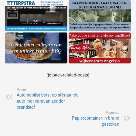
[jetpack-related-posts]
Vorige
Automobilist botst op stilstaande
auto met caravan zonder
brandstof
Volgende
Papiercontainer in brand
gestoken