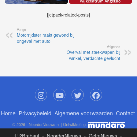
[jetpack-related-posts]
Vorige
Motorrijdster raakt gewond bij
ongeval met auto
Volgende
Overval met steekwapen bij
winkel, verdachte gevlucht
Home
Privacybeleid
Algemene voorwaarden
Contact
© 2026 - NoorderNieuws.nl | Ontwikkeling:
112Brabant
-
NoorderNieuws
-
GelreNieuws
-