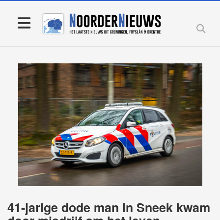
41-jarige dode man in Sneek kwam