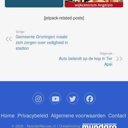
[jetpack-related-posts]
Vorige
Gemeente Groningen maakt
zich zorgen over veiligheid in
stadion
Volgende
Auto belandt op de kop in Ter
Apel
Home
Privacybeleid
Algemene voorwaarden
Contact
© 2026 - NoorderNieuws.nl | Ontwikkeling: