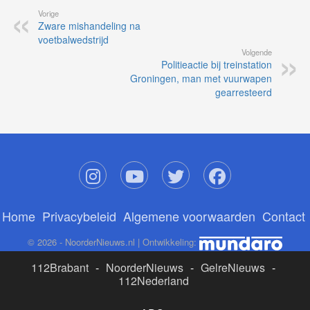
Vorige
Zware mishandeling na
voetbalwedstrijd
Volgende
Politieactie bij treinstation
Groningen, man met vuurwapen
gearresteerd
Home
Privacybeleid
Algemene voorwaarden
Contact
© 2026 - NoorderNieuws.nl | Ontwikkeling:
112Brabant
-
NoorderNieuws
-
GelreNieuws
-
112Nederland