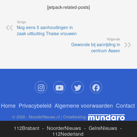
[jetpack-related-posts]
Vorige
Nog eens 5 aanhoudingen in
zaak uitbuiting Thaise vrouwen
Volgende
Gewonde bij aanrijding in
centrum Assen
Home
Privacybeleid
Algemene voorwaarden
Contact
© 2026 - NoorderNieuws.nl | Ontwikkeling:
112Brabant
-
NoorderNieuws
-
GelreNieuws
-
112Nederland