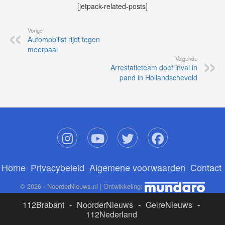
[jetpack-related-posts]
Vorige
Automobilist rijdt tegen
meerpaal
Volgende
Arrestatieteam doet inval in
pand in Hollandscheveld
Home
Privacybeleid
Algemene voorwaarden
Contact
© 2026 - NoorderNieuws.nl | Ontwikkeling:
112Brabant
-
NoorderNieuws
-
GelreNieuws
-
112Nederland