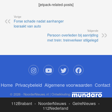
[jetpack-related-posts]
Vorige
Forse schade nadat aanhanger
losraakt van auto
Volgende
Persoon overleden bij aanrijding
met trein: treinverkeer stilgelegd
Home
Privacybeleid
Algemene voorwaarden
Contact
© 2026 - NoorderNieuws.nl | Ontwikkeling:
112Brabant
-
NoorderNieuws
-
GelreNieuws
-
112Nederland