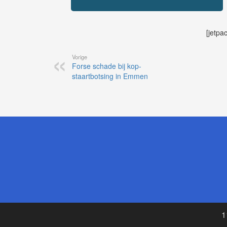
[jetpa
Vorige
Forse schade bij kop-
staartbotsing in Emmen
1