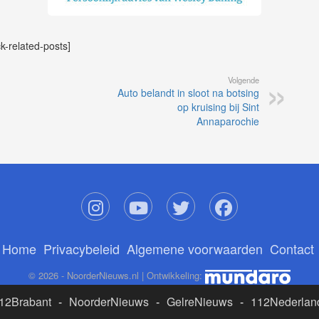
ck-related-posts]
Volgende
Auto belandt in sloot na botsing
op kruising bij Sint
Annaparochie
Home
Privacybeleid
Algemene voorwaarden
Contact
© 2026 - NoorderNieuws.nl | Ontwikkeling:
12Brabant
-
NoorderNieuws
-
GelreNieuws
-
112Nederlan