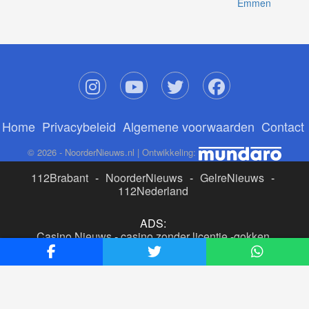
Emmen
Home
Privacybeleid
Algemene voorwaarden
Contact
© 2026 - NoorderNieuws.nl | Ontwikkeling:
112Brabant
-
NoorderNieuws
-
GelreNieuws
-
112Nederland
ADS:
Casino Nieuws
-
casino zonder licentie
-
gokken
buitenlandse site
-
beste online casino nederland