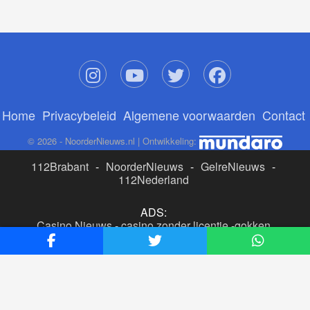
Home
Privacybeleid
Algemene voorwaarden
Contact
© 2026 - NoorderNieuws.nl | Ontwikkeling:
112Brabant
-
NoorderNieuws
-
GelreNieuws
-
112Nederland
ADS:
Casino Nieuws
-
casino zonder licentie
-
gokken
buitenlandse site
-
beste online casino nederland