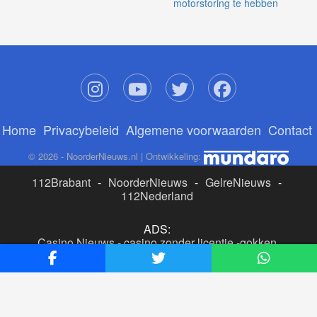
motorstoring te hebben
Home
Privacybeleid
Algemene voorwaarden
Contact
© 2026 - NoorderNieuws.nl | Ontwikkeling:
112Brabant
-
NoorderNieuws
-
GelreNieuws
-
112Nederland
ADS:
Casino Nieuws
-
casino zonder licentie
-
gokken
buitenlandse site
-
beste online casino nederland