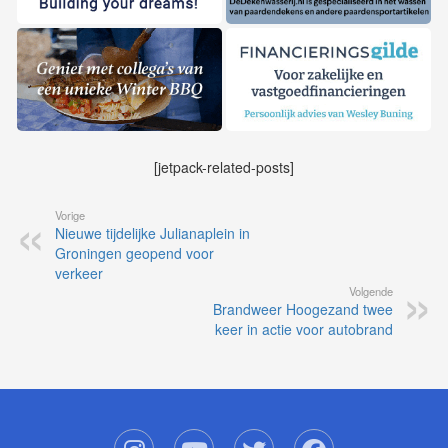
[jetpack-related-posts]
Vorige
Nieuwe tijdelijke Julianaplein in
Groningen geopend voor
verkeer
Volgende
Brandweer Hoogezand twee
keer in actie voor autobrand