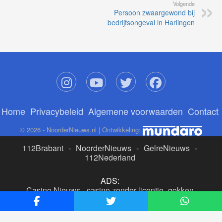
Volgende
Persoon zwaargewond bij
bedrijfsongeval in Harlingen
Home
Privacybeleid
Algemene voorwaarden
Contact
© 2026 - NoorderNieuws.nl | Ontwikkeling:
112Brabant
-
NoorderNieuws
-
GelreNieuws
-
112Nederland
ADS:
Casino Nieuws
-
casino zonder licentie
-
gokken
buitenlandse site
-
beste online casino nederland