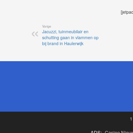
[jetpa
Vorige
Jacuzzi, tuinmeubilair en
schutting gaan in vlammen op
bij brand in Haulerwijk
1
ADS:
Casino Nieu