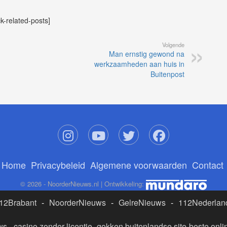
ck-related-posts]
Volgende
Man ernstig gewond na
werkzaamheden aan huis in
Buitenpost
Home
Privacybeleid
Algemene voorwaarden
Contact
© 2026 - NoorderNieuws.nl | Ontwikkeling:
12Brabant
-
NoorderNieuws
-
GelreNieuws
-
112Nederlan
ws
-
casino zonder licentie
-
gokken buitenlandse site
-
beste onli