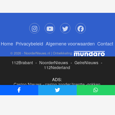
Home
Privacybeleid
Algemene voorwaarden
Contact
© 2026 - NoorderNieuws.nl | Ontwikkeling:
112Brabant
-
NoorderNieuws
-
GelreNieuws
-
112Nederland
ADS:
Casino Nieuws
-
casino zonder licentie
-
gokken
buitenlandse site
-
beste online casino nederland