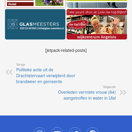
[jetpack-related-posts]
Vorige
Politieke actie uit de
Drachtstervaart verwijderd door
brandweer en gemeente
Volgende
Overleden vermiste vrouw (84)
aangetroffen in water in IJlst