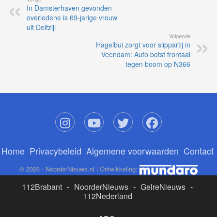
In Damsterhaven gevonden
overledene is 69-jarige vrouw
uit Delfzijl
Volgende
Hagelbui zorgt voor slippartij in
Veendam: Auto botst frontaal
tegen boom op N366
Home
Privacybeleid
Algemene voorwaarden
Contact
© 2026 - NoorderNieuws.nl | Ontwikkeling:
112Brabant
-
NoorderNieuws
-
GelreNieuws
-
112Nederland