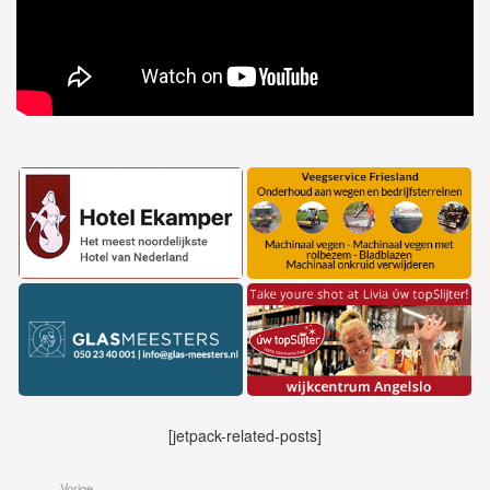
[jetpack-related-posts]
Vorige