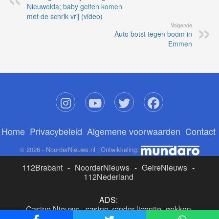
Nieuwolda; baby geiten komen
met de schrik vrij (video)
Volgende
Auto botst tegen boom in
Emmen
Home
Privacybeleid
Algemene voorwaarden
Contact
© 2026 - NoorderNieuws.nl | Ontwikkeling:
112Brabant
-
NoorderNieuws
-
GelreNieuws
-
112Nederland
ADS:
Casino Nieuws
-
casino zonder licentie
-
gokken
buitenlandse site
-
beste online casino nederland