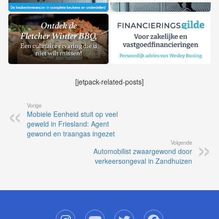
[jetpack-related-posts]
Vorige
Mobiele Eenheid stuit op veel
geweld in Friesland: Agent
gewond en traangas ingezet
Volgende
Automobilist zwaargewond door
verkeersongeval in Zandhuizen