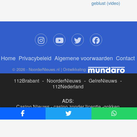
geblust (video)
Home
Privacybeleid
Algemene voorwaarden
Contact
© 2026 - NoorderNieuws.nl | Ontwikkeling:
112Brabant
-
NoorderNieuws
-
GelreNieuws
-
112Nederland
ADS:
Casino Nieuws
-
casino zonder licentie
-
gokken
buitenlandse site
-
beste online casino nederland