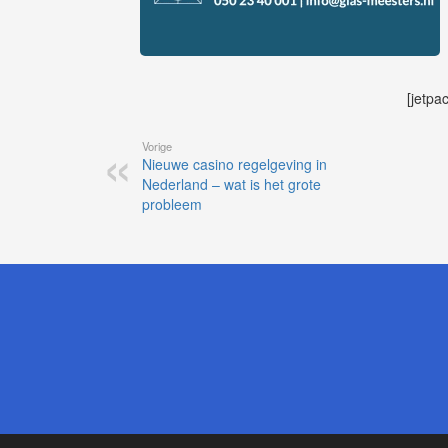
[jetpa
Vorige
Nieuwe casino regelgeving in
Nederland – wat is het grote
probleem