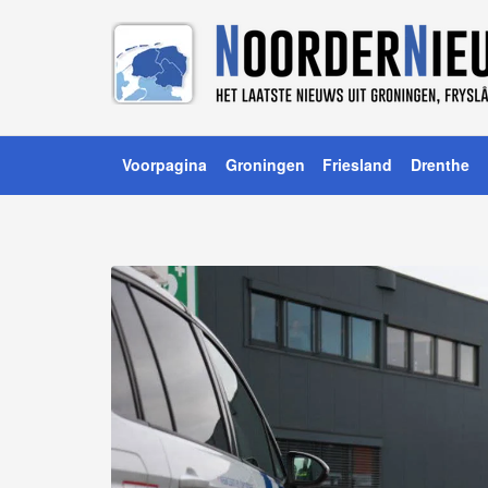
Voorpagina
Groningen
Friesland
Drenthe