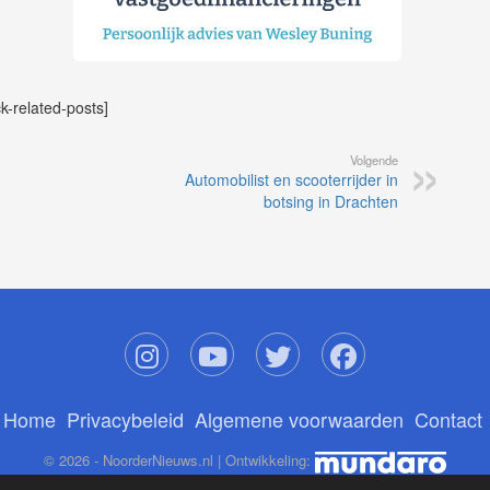
ck-related-posts]
Volgende
Automobilist en scooterrijder in
botsing in Drachten
Home
Privacybeleid
Algemene voorwaarden
Contact
© 2026 - NoorderNieuws.nl | Ontwikkeling: