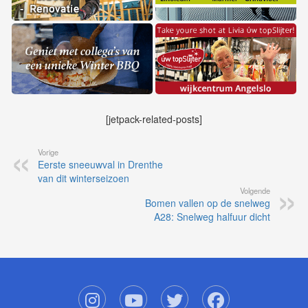
[jetpack-related-posts]
Vorige
Eerste sneeuwval in Drenthe
van dit winterseizoen
Volgende
Bomen vallen op de snelweg
A28: Snelweg halfuur dicht