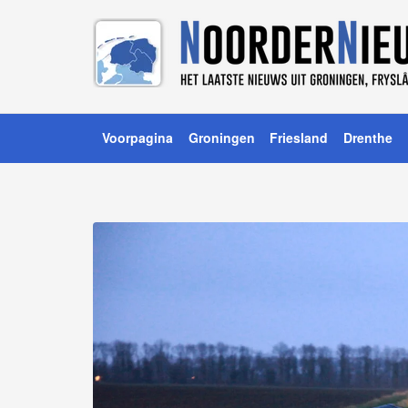
Voorpagina
Groningen
Friesland
Drenthe