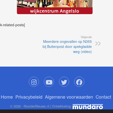
ck-related-posts]
Volgende
Meerdere ongevallen op N355
bij Buitenpost door spekgladde
weg (video)
Home
Privacybeleid
Algemene voorwaarden
Contact
© 2026 - NoorderNieuws.nl | Ontwikkeling: