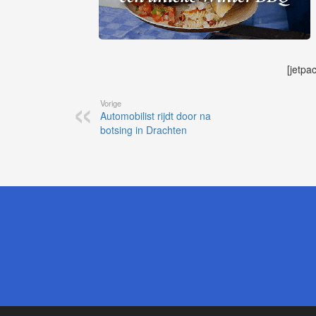
[jetpa
Vorige
Automobilist rijdt door na
botsing in Drachten