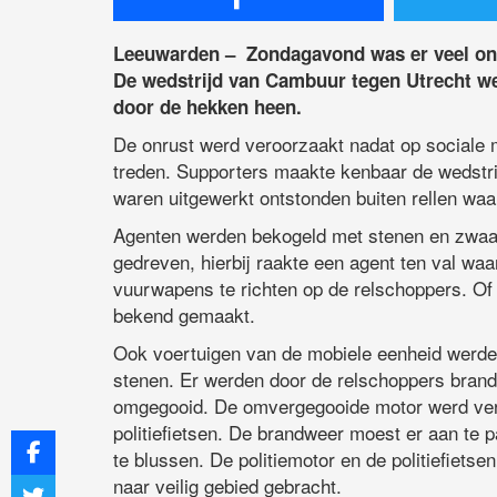
Leeuwarden – Zondagavond was er veel on
De wedstrijd van Cambuur tegen Utrecht wer
door de hekken heen.
De onrust werd veroorzaakt nadat op sociale 
treden. Supporters maakte kenbaar de wedstrij
waren uitgewerkt ontstonden buiten rellen w
Agenten werden bekogeld met stenen en zwaa
gedreven, hierbij raakte een agent ten val w
vuurwapens te richten op de relschoppers. Of e
bekend gemaakt.
Ook voertuigen van de mobiele eenheid werde
stenen. Er werden door de relschoppers brande
omgegooid. De omvergegooide motor werd ver
politiefietsen. De brandweer moest er aan te
te blussen. De politiemotor en de politiefiets
naar veilig gebied gebracht.