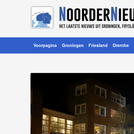
Voorpagina
Groningen
Friesland
Drenthe