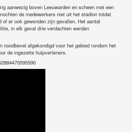
durig aanwezig boven Leeuwarden en scheen met een
ochten de medewerkers niet uit het stadion totdat
d of er ook gewonden zijn gevallen. Het aantal
itie, in elk geval drie verdachten werden
 noodbevel afgekondigd voor het gebied rondom het
oor de ingezette hulpverleners.
2552884470595590