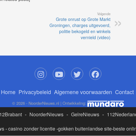
Volgende
Grote onrust op Grote Markt
Groningen, charges uitgevoerd,
politie bekogeld en winkels
vernield (video)
Home
Privacybeleid
Algemene voorwaarden
Contact
© 2026 - NoorderNieuws.nl | Ontwikkeling:
12Brabant
-
NoorderNieuws
-
GelreNieuws
-
112Nederlan
ws
-
casino zonder licentie
-
gokken buitenlandse site
-
beste onli