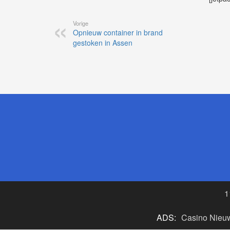
Vorige
Opnieuw container in brand
gestoken in Assen
1
ADS:
Casino Nieu