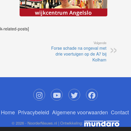
ck-related-posts]
Volgende
Forse schade na ongeval met
drie voertuigen op de A7 bij
Kolham
Home
Privacybeleid
Algemene voorwaarden
Contact
© 2026 - NoorderNieuws.nl | Ontwikkeling: