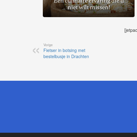
[jetpa
Vorige
Fietser in botsing met
bestelbusje in Drachten