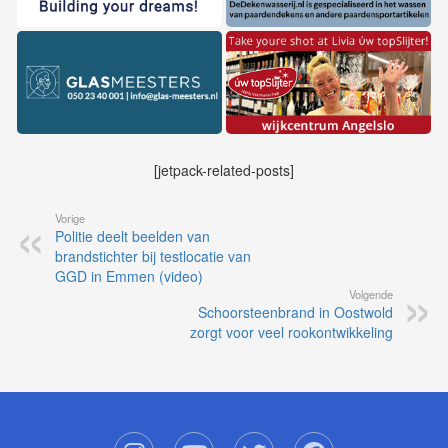
[jetpack-related-posts]
Vorige
Politie deelt beelden van
brandstichter bij testlocatie van
GGD in Emmen (video)
Volgende
Schoorsteenbrand in Oostwold
zorgt voor veel rookontwikkeling