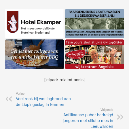
[jetpack-related-posts]
Vorige
Veel rook bij woningbrand aan
de Lippingeslag in Emmen
Volgende
Antilliaanse puber bedreigd
jongeren met stiletto mes in
Leeuwarden