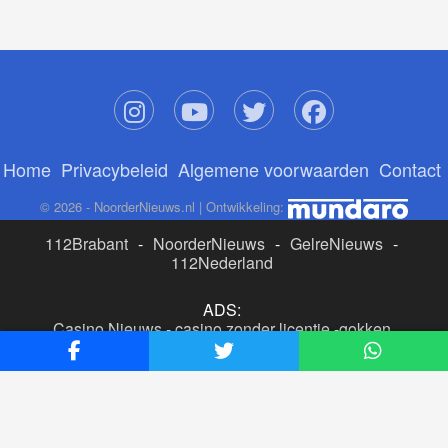
Home
Privacybeleid
Algemene voorwaarden
Contact
© 2026 - NoorderNieuws.nl | Ontwikkeling:
112Brabant
-
NoorderNieuws
-
GelreNieuws
-
112Nederland
ADS:
Casino Nieuws
-
casino zonder licentie
-
gokken
buitenlandse site
-
beste online casino nederland