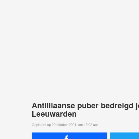
Antilliaanse puber bedreigd j
Leeuwarden
Geplaatst op 20 oktober 2021, om 15:02 uur