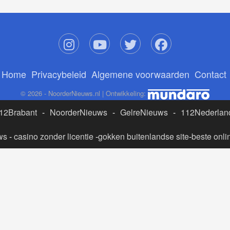
Home
Privacybeleid
Algemene voorwaarden
Contact
© 2026 - NoorderNieuws.nl | Ontwikkeling:
12Brabant
-
NoorderNieuws
-
GelreNieuws
-
112Nederlan
ws
-
casino zonder licentie
-
gokken buitenlandse site
-
beste onli