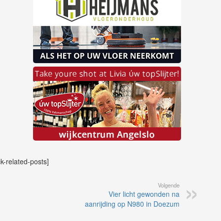
ck-related-posts]
Volgende
Vier licht gewonden na
aanrijding op N980 in Doezum