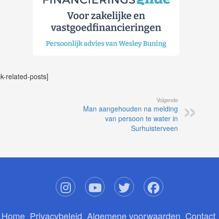
ck-related-posts]
Volgende
Man aangehouden na melding
van persoon te water in
Surhuisterveen
Home
Privacybeleid
Algemene voorwaarden
Contact