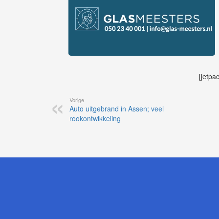
[jetpa
Vorige
Auto uitgebrand in Assen; veel
rookontwikkeling