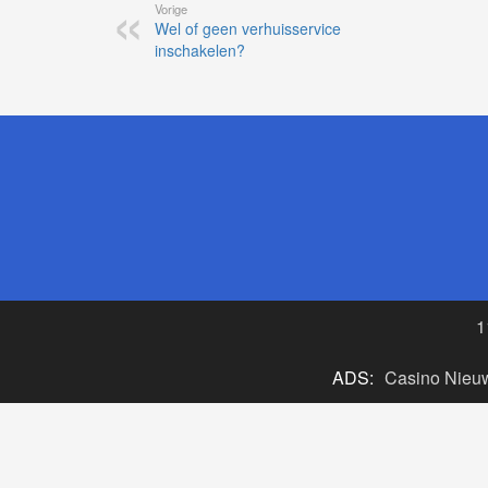
Vorige
Wel of geen verhuisservice
inschakelen?
1
ADS:
Casino Nieu