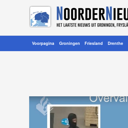
Voorpagina
Groningen
Friesland
Drenthe