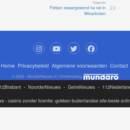
Volgende
Fietser zwaargewond na val in
Winschoten
Home
Privacybeleid
Algemene voorwaarden
Contact
© 2026 - NoorderNieuws.nl | Ontwikkeling:
12Brabant
-
NoorderNieuws
-
GelreNieuws
-
112Nederlan
ws
-
casino zonder licentie
-
gokken buitenlandse site
-
beste onli