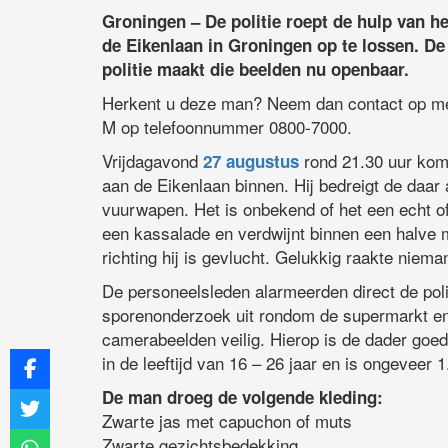
Groningen – De politie roept de hulp van h
de Eikenlaan in Groningen op te lossen. D
politie maakt die beelden nu openbaar.
Herkent u deze man? Neem dan contact op met
M op telefoonnummer 0800-7000.
Vrijdagavond
rond 21.30 uur kom
27 augustus
aan de Eikenlaan binnen. Hij bedreigt de daa
vuurwapen. Het is onbekend of het een echt o
een kassalade en verdwijnt binnen een halve m
richting hij is gevlucht. Gelukkig raakte niem
De personeelsleden alarmeerden direct de pol
sporenonderzoek uit rondom de supermarkt en 
camerabeelden veilig. Hierop is de dader goed
in de leeftijd van 16 – 26 jaar en is ongeveer 
De man droeg de volgende kleding:
Zwarte jas met capuchon of muts
Zwarte gezichtsbedekking