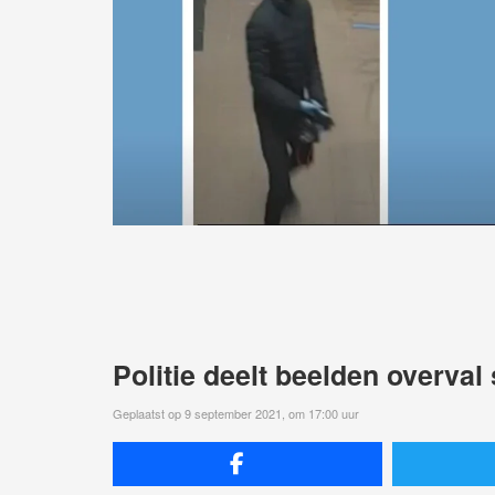
Politie deelt beelden overva
Geplaatst op 9 september 2021, om 17:00 uur