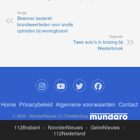
Vorige
Bewoner bedankt
brandweerlieden voor snelle
optreden bij woningbrand
Volgende
Twee auto’s in botsing bij
Westerbroek
Home
Privacybeleid
Algemene voorwaarden
Contact
© 2026 - NoorderNieuws.nl | Ontwikkeling:
112Brabant
-
NoorderNieuws
-
GelreNieuws
-
112Nederland