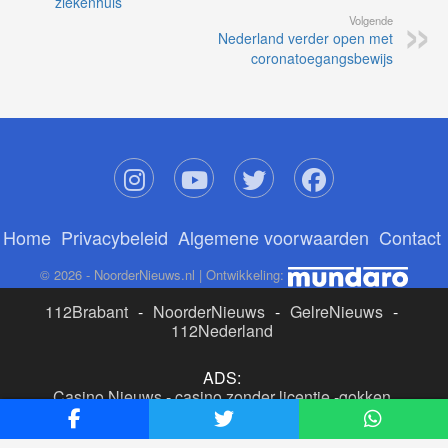
ziekenhuis
Volgende
Nederland verder open met
coronatoegangsbewijs
Home
Privacybeleid
Algemene voorwaarden
Contact
© 2026 - NoorderNieuws.nl | Ontwikkeling:
112Brabant
-
NoorderNieuws
-
GelreNieuws
-
112Nederland
ADS:
Casino Nieuws
-
casino zonder licentie
-
gokken
buitenlandse site
-
beste online casino nederland